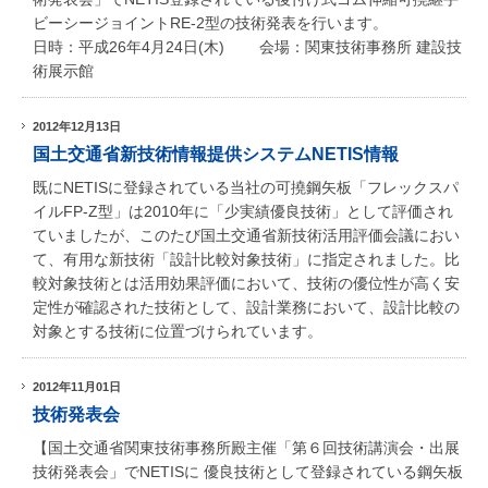
ビーシージョイントRE-2型の技術発表を行います。
日時：平成26年4月24日(木) 会場：関東技術事務所 建設技
術展示館
2012年12月13日
国土交通省新技術情報提供システムNETIS情報
既にNETISに登録されている当社の可撓鋼矢板「フレックスパ
イルFP-Z型」は2010年に「少実績優良技術」として評価され
ていましたが、このたび国土交通省新技術活用評価会議におい
て、有用な新技術「設計比較対象技術」に指定されました。比
較対象技術とは活用効果評価において、技術の優位性が高く安
定性が確認された技術として、設計業務において、設計比較の
対象とする技術に位置づけられています。
2012年11月01日
技術発表会
【国土交通省関東技術事務所殿主催「第６回技術講演会・出展
技術発表会」でNETISに 優良技術として登録されている鋼矢板