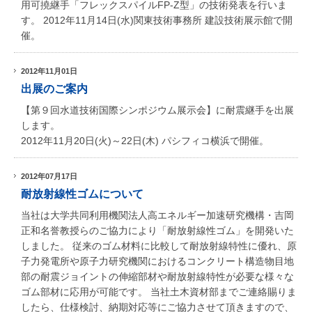
用可撓継手「フレックスパイルFP-Z型」の技術発表を行いま
す。 2012年11月14日(水)関東技術事務所 建設技術展示館で開
催。
2012年11月01日
出展のご案内
【第９回水道技術国際シンポジウム展示会】に耐震継手を出展
します。
2012年11月20日(火)～22日(木) パシフィコ横浜で開催。
2012年07月17日
耐放射線性ゴムについて
当社は大学共同利用機関法人高エネルギー加速研究機構・吉岡
正和名誉教授らのご協力により「耐放射線性ゴム」を開発いた
しました。 従来のゴム材料に比較して耐放射線特性に優れ、原
子力発電所や原子力研究機関におけるコンクリート構造物目地
部の耐震ジョイントの伸縮部材や耐放射線特性が必要な様々な
ゴム部材に応用が可能です。 当社土木資材部までご連絡賜りま
したら、仕様検討、納期対応等にご協力させて頂きますので、