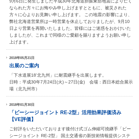
9月6日に発生しました平成30年北海道胆振東部地震により亡く
なられた方々にお悔やみ申し上げますとともに、被災された
方々に心よりお見舞い申し上げます。 この地震の影響により、
弊社北海道営業所は一時営業を休止しておりましたが、9月10
日より営業を再開いたしました。皆様にはご迷惑をおかけいた
しましたが、これまで同様のご愛顧を賜りますようお願い申し
上げます。
2018年05月21日
出展のご案内
「下水道展18’北九州」に耐震継手を出展します。
日時：平成30年7月24日(火)～27日(金) 会場：西日本総合展示
場（北九州市）
2018年01月30日
「ビーシージョイント RE-2型」活用効果評価済み
【VE評価】
ご好評をいただいております後付け式ゴム伸縮可撓継手「ビー
シージョイント RE-2型」 国土交通省の新技術情報提供システ