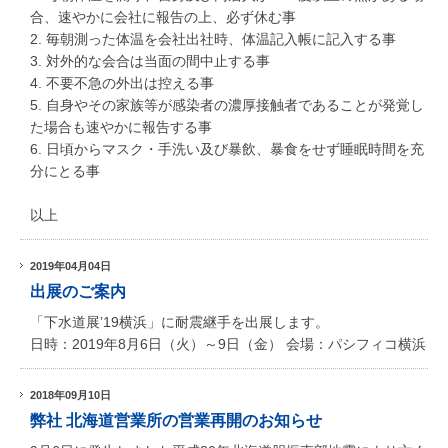
合、速やかに会社に報告の上、必ず休む事
2. 毎朝測った体温を会社出社時、体温記入帳に記入する事
3. 対外的な会合は当面の間中止する事
4. 不要不急の外出は控える事
5. 自身やその家族等が感染者の濃厚接触者であることが発覚し
た場合も速やかに報告する事
6. 日頃からマスク・手洗い及び暴飲、暴食をせず睡眠時間を充
分にとる事
以上
2019年04月04日
出展のご案内
「下水道展’19横浜」に耐震継手を出展します。
日時：2019年8月6日（火）～9日（金） 会場：パシフィコ横浜
2018年09月10日
弊社 北海道営業所の営業再開のお知らせ